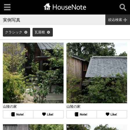
実例写真
絞込検索
クラシック
瓦屋根
山陵の家
山陵の家