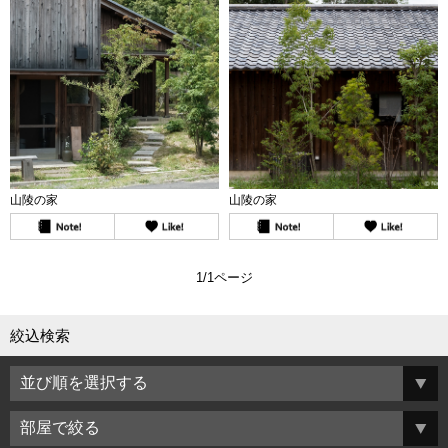
山陵の家
山陵の家
1/1ページ
絞込検索