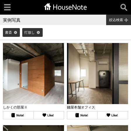
実例写真
絞込検索
書斎
打放し
しかくの部屋Ⅱ
錢屋本舗オフィス