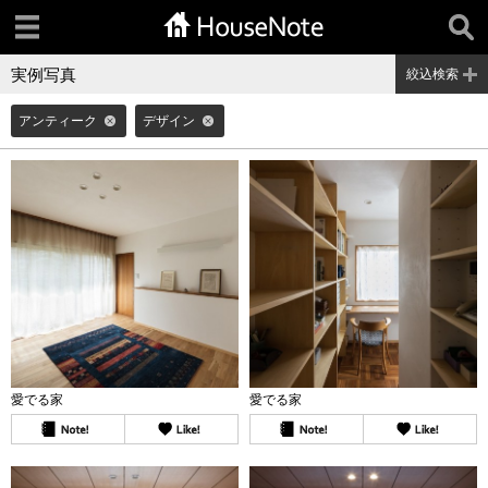
実例写真
絞込検索
アンティーク
デザイン
愛でる家
愛でる家