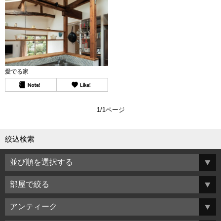
愛でる家
1/1ページ
絞込検索