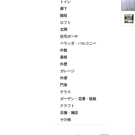
トイレ
廊下
階段
ロフト
玄関
住宅ポーチ
ベランダ・バルコニー
外観
屋根
外壁
ガレージ
外塀
門扉
テラス
ガーデン・花壇・植栽
クラフト
店舗・施設
その他