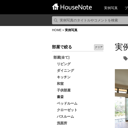
実例写真
プ
HOME
>
実例写真
実
部屋で絞る
クリア
部屋[全て]
リビング
ダイニング
キッチン
和室
子供部屋
書斎
ベッドルーム
クローゼット
バスルーム
洗面所