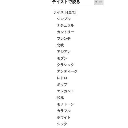
テイストで絞る
クリア
テイスト[全て]
シンプル
ナチュラル
カントリー
フレンチ
北欧
アジアン
モダン
クラシック
アンティーク
レトロ
ポップ
エレガント
和風
モノトーン
カラフル
ホワイト
シック