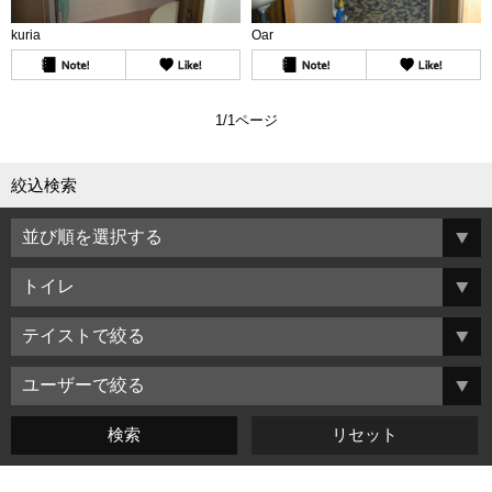
kuria
Oar
1/1ページ
絞込検索