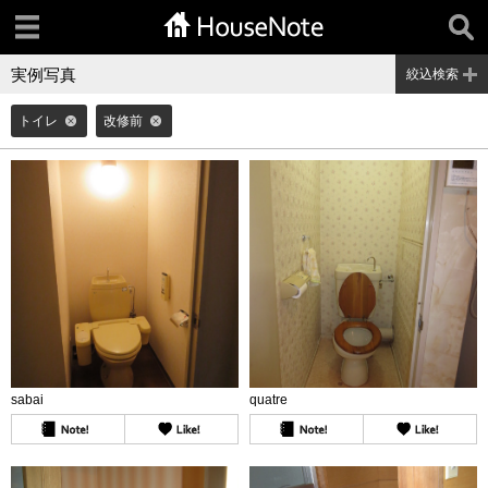
実例写真
絞込検索
トイレ
改修前
sabai
quatre