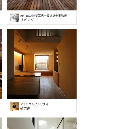
ARTBOX建築工房一級建築士事務所
リビング
アトリエ橙(だいだい)
砧の家