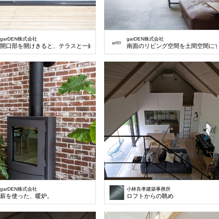
garDEN株式会社
garDEN株式会社
開口部を開けきると、テラスと一続きに使えるリビング空間。
南面のリビング空間を土間空間に
garDEN株式会社
小林良孝建築事務所
薪を使った、暖炉。
ロフトからの眺め