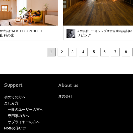
株式会社ALTS DESIGN OFFICE
有限会社アーキシップス古前建築設計事
山科の家
リビング
1
2
3
4
5
6
7
8
運営会社
初めての方へ
楽しみ方
一般のユーザーの方へ
専門家の方へ
サプライヤーの方へ
Noteの使い方