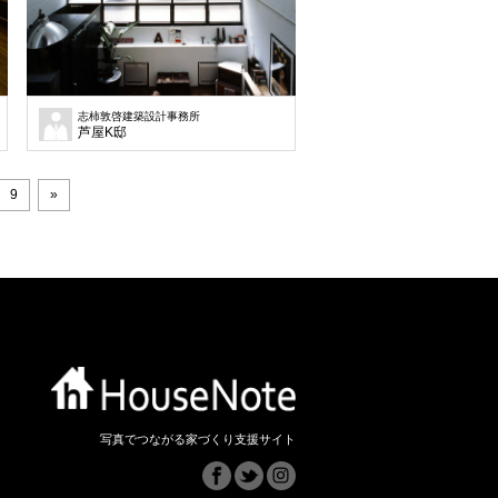
務所
志柿敦啓建築設計事務所
芦屋K邸
9
»
写真でつながる家づくり支援サイト