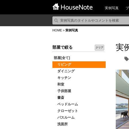
実例写真
プ
HOME
>
実例写真
実
部屋で絞る
クリア
部屋[全て]
リビング
ダイニング
キッチン
和室
子供部屋
書斎
ベッドルーム
クローゼット
バスルーム
洗面所