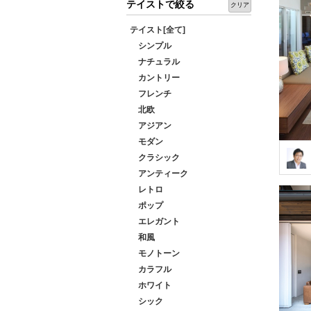
テイストで絞る
クリア
テイスト[全て]
シンプル
ナチュラル
カントリー
フレンチ
北欧
アジアン
モダン
クラシック
アンティーク
レトロ
ポップ
エレガント
和風
モノトーン
カラフル
ホワイト
シック