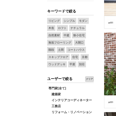
キーワードで絞る
リビング
シンプル
モダン
木造
ロフト
ナチュラル
自然素材
中庭
狭小住宅
無垢フローリング
大開口
階段
土間
コートハウス
スキップフロア
住宅
京都
ウッドデッキ
平屋
別荘
ユーザーで絞る
クリア
専門家[全て]
建築家
インテリアコーディネーター
工務店
リフォーム・リノベーション