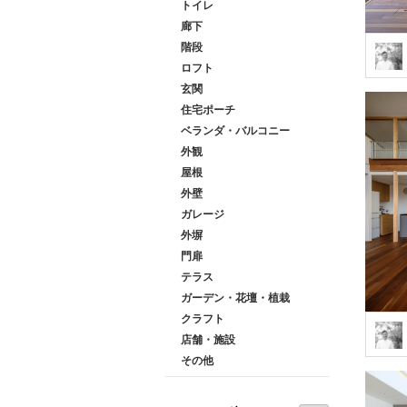
トイレ
廊下
階段
ロフト
玄関
住宅ポーチ
ベランダ・バルコニー
外観
屋根
外壁
ガレージ
外塀
門扉
テラス
ガーデン・花壇・植栽
クラフト
店舗・施設
その他