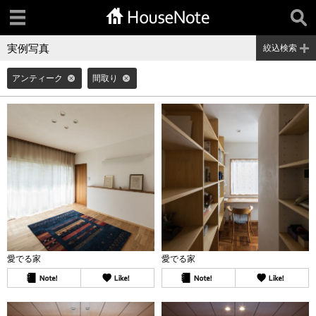
実例写真
絞込検索
アンティーク
間取り
愛でる家
愛でる家