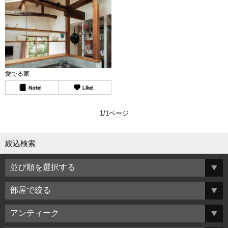
愛でる家
1/1ページ
絞込検索