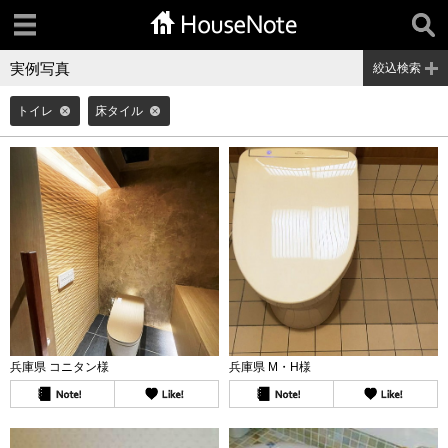
実例写真
絞込検索
トイレ
床タイル
兵庫県 コニタン様
兵庫県 M・H様