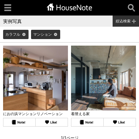
実例写真
絞込検索
カラフル
マンション
におの浜マンションリノベーション
着替える家
1/1ページ