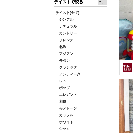
テイストで絞る
クリア
テイスト[全て]
シンプル
ナチュラル
カントリー
フレンチ
北欧
アジアン
モダン
クラシック
アンティーク
レトロ
ポップ
エレガント
和風
モノトーン
カラフル
ホワイト
シック