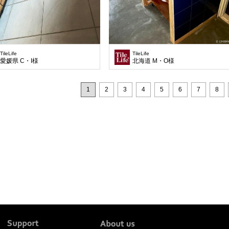
TileLife
TileLife
愛媛県 C・I様
北海道 M・O様
1
2
3
4
5
6
7
8