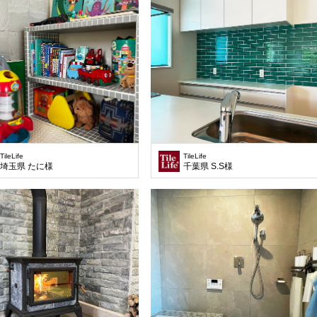
TileLife
TileLife
埼玉県 たに様
千葉県 S.S様