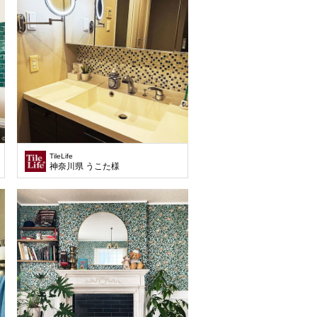
TileLife
神奈川県 うこた様