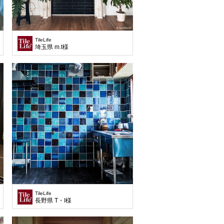
TileLife
埼玉県 m.t様
TileLife
長野県 T・I様