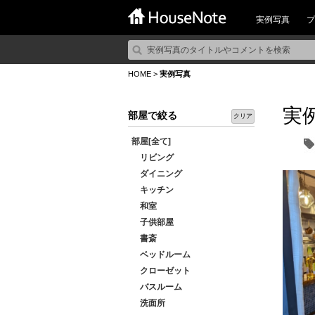
実例写真
プ
HOME
>
実例写真
実
部屋で絞る
クリア
部屋[全て]
リビング
ダイニング
キッチン
和室
子供部屋
書斎
ベッドルーム
クローゼット
バスルーム
洗面所