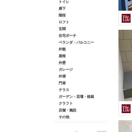
トイレ
廊下
階段
ロフト
玄関
住宅ポーチ
ベランダ・バルコニー
外観
屋根
外壁
ガレージ
外塀
門扉
テラス
ガーデン・花壇・植栽
クラフト
店舗・施設
その他