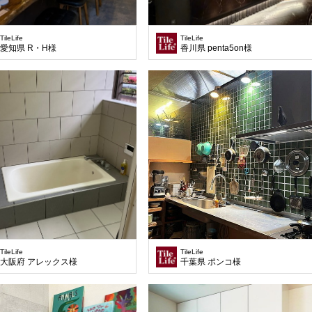
TileLife
TileLife
愛知県 R・H様
香川県 penta5on様
TileLife
TileLife
大阪府 アレックス様
千葉県 ポンコ様