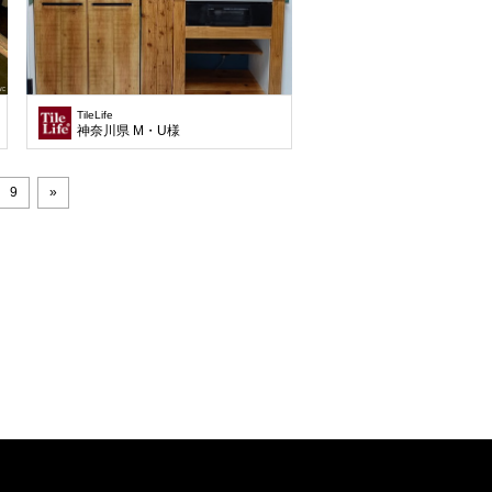
TileLife
神奈川県 M・U様
9
»