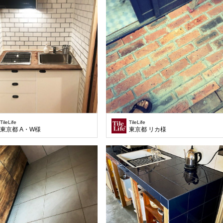
TileLife
TileLife
東京都 A・W様
東京都 リカ様