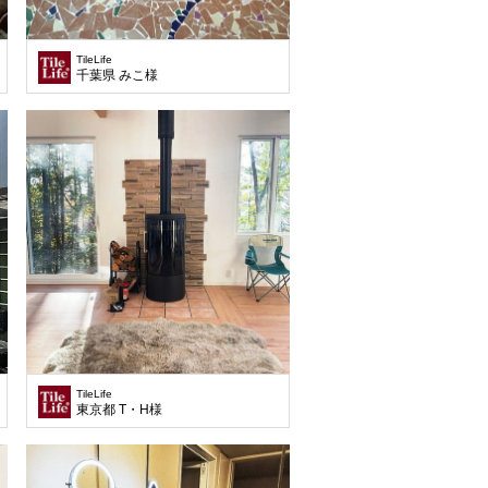
TileLife
千葉県 みこ様
TileLife
東京都 T・H様