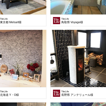
TileLife
TileLife
東京都 Melsart様
鳥取県 Voyage様
TileLife
TileLife
北海道 Y・O様
長野県 アンテリュール様