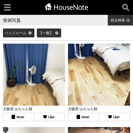
実例写真
絞込検索
ベッドルーム
【一般】
大阪府 山ちゃん様
大阪府 山ちゃん様