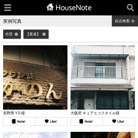
実例写真
絞込検索
外壁
【業者】
長野県 Y.S 様
大阪府 キュアエコスタイル様