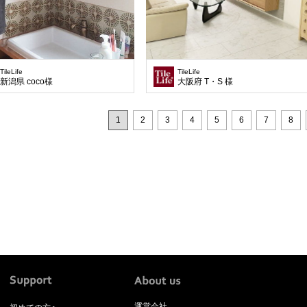
TileLife
TileLife
新潟県 coco様
大阪府 T・S 様
1
2
3
4
5
6
7
8
運営会社