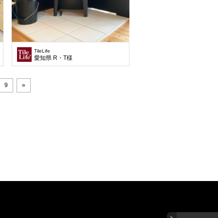
TileLife
愛知県 R・T様
9
»