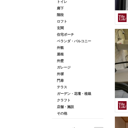
トイレ
廊下
階段
ロフト
玄関
住宅ポーチ
ベランダ・バルコニー
外観
屋根
外壁
ガレージ
外塀
門扉
テラス
ガーデン・花壇・植栽
クラフト
店舗・施設
その他