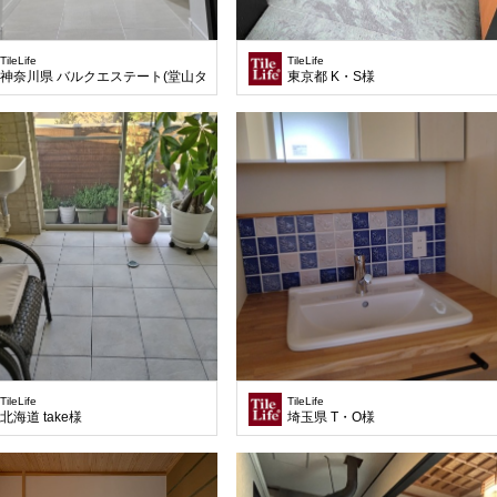
TileLife
TileLife
神奈川県 バルクエステート(堂山タイル)様
東京都 K・S様
TileLife
TileLife
北海道 take様
埼玉県 T・O様