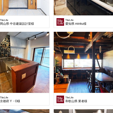
TileLife
TileLife
岡山県 中谷建築設計室様
愛知県 minku様
TileLife
TileLife
京都府 Y・O様
和歌山県 業者様