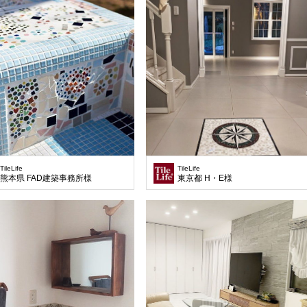
TileLife
TileLife
熊本県 FAD建築事務所様
東京都 H・E様