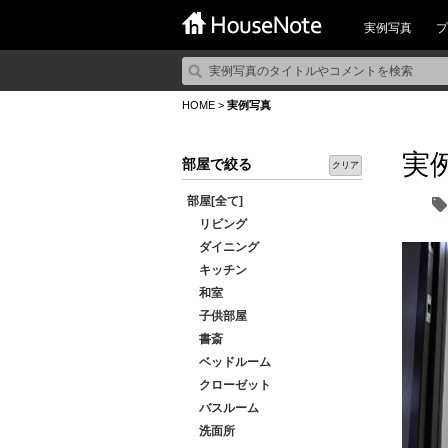
実例写真
プ
HOME
>
実例写真
実
部屋で絞る
クリア
部屋[全て]
リビング
ダイニング
キッチン
和室
子供部屋
書斎
ベッドルーム
クローゼット
バスルーム
洗面所