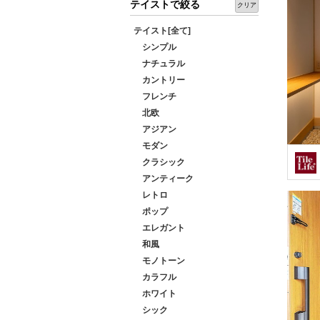
テイストで絞る
クリア
テイスト[全て]
シンプル
ナチュラル
カントリー
フレンチ
北欧
アジアン
モダン
クラシック
アンティーク
レトロ
ポップ
エレガント
和風
モノトーン
カラフル
ホワイト
シック