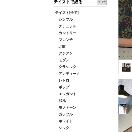
テイストで絞る
クリア
テイスト[全て]
シンプル
ナチュラル
カントリー
フレンチ
北欧
アジアン
モダン
クラシック
アンティーク
レトロ
ポップ
エレガント
和風
モノトーン
カラフル
ホワイト
シック