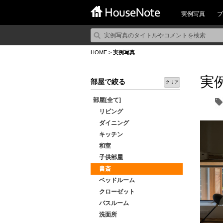
実例写真
プ
HOME
>
実例写真
実
部屋で絞る
クリア
部屋[全て]
リビング
ダイニング
キッチン
和室
子供部屋
書斎
ベッドルーム
クローゼット
バスルーム
洗面所