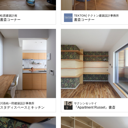
松原建築計画
TEKTON│テクトン建築設計事務所
書斎コーナー
書斎コーナー
川添純一郎建築設計事務所
サクシンセッケイ
スタディスペースとキッチン
『Apartment Russet』書斎