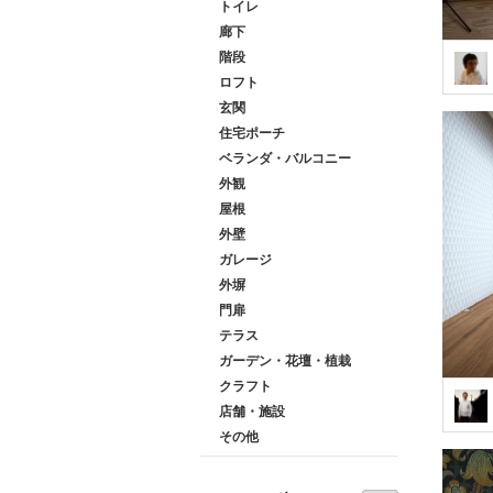
トイレ
廊下
階段
ロフト
玄関
住宅ポーチ
ベランダ・バルコニー
外観
屋根
外壁
ガレージ
外塀
門扉
テラス
ガーデン・花壇・植栽
クラフト
店舗・施設
その他