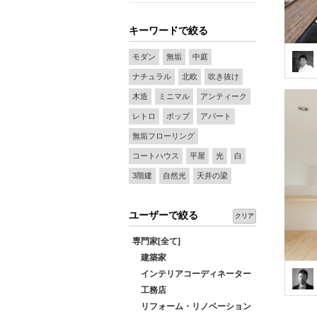
キーワードで絞る
モダン
無垢
中庭
ナチュラル
北欧
吹き抜け
木造
ミニマル
アンティーク
レトロ
ポップ
アパート
無垢フローリング
コートハウス
平屋
光
白
3階建
自然光
天井の梁
ユーザーで絞る
クリア
専門家[全て]
建築家
インテリアコーディネーター
工務店
リフォーム・リノベーション