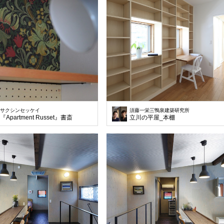
サクシンセッケイ
須藤一栄三鴨泉建築研究所
『Apartment Russet』書斎
立川の平屋_本棚