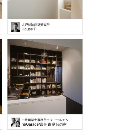
井戸健治建築研究所
House F
一級建築士事務所エヌアールエム
hpGarage/奈良 白庭台の家