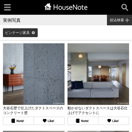
実例写真
絞込検索
ビンテージ家具
大谷石壁で仕上げたダクトスペースの
動かせないダクトスペースは大谷石仕
コンクリート壁
上げでアクセントに