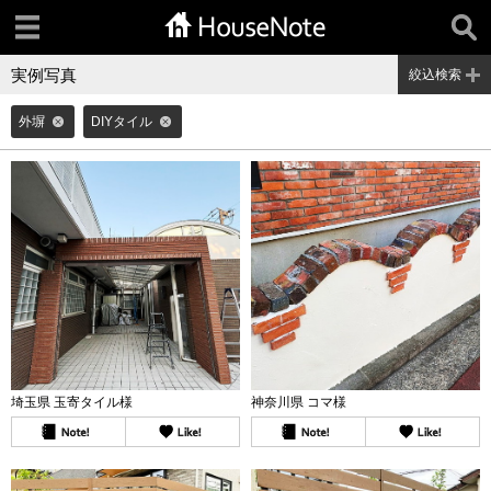
実例写真
絞込検索
外塀
DIYタイル
埼玉県 玉寄タイル様
神奈川県 コマ様