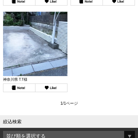
神奈川県 T.T様
1/1ページ
絞込検索