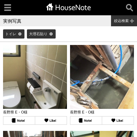
実例写真
絞込検索
トイレ
大理石貼り
長野県 E・O様
長野県 E・O様