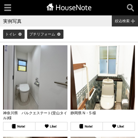
実例写真
絞込検索
トイレ
プチリフォーム
神奈川県 バルクエステート(堂山タイ
静岡県 N・S 様
ル)様