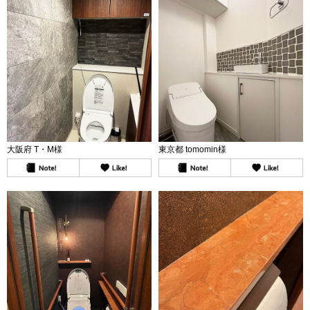
大阪府 T・M様
東京都 tomomin様