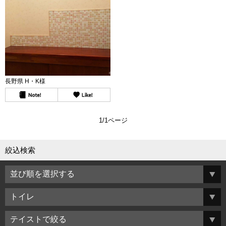
長野県 H・K様
1/1ページ
絞込検索