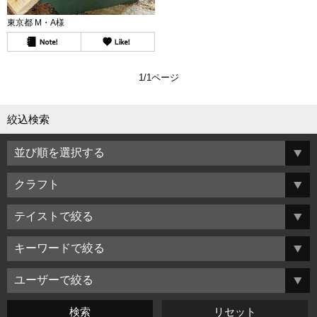
東京都 M・A様
1/1ページ
絞込検索