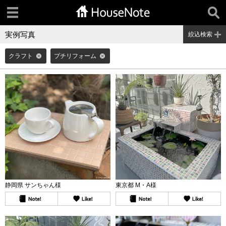
実例写真
絞込検索
クラフト
プチリフォーム
静岡県 サンちゃん様
東京都 M・A様