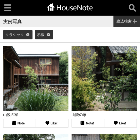
実例写真
絞込検索
クラシック
杉板
山陵の家
山陵の家