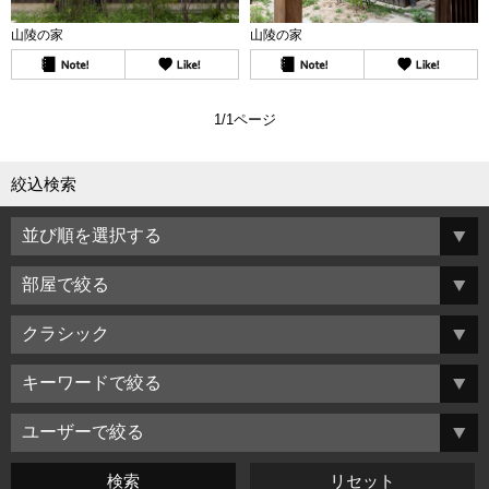
山陵の家
山陵の家
1/1ページ
絞込検索