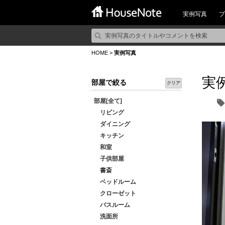
実例写真
プ
HOME
>
実例写真
実
部屋で絞る
クリア
部屋[全て]
リビング
ダイニング
キッチン
和室
子供部屋
書斎
ベッドルーム
クローゼット
バスルーム
洗面所