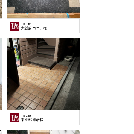
TileLife
大阪府 ゴエ。様
TileLife
イル)様
東京都 業者様