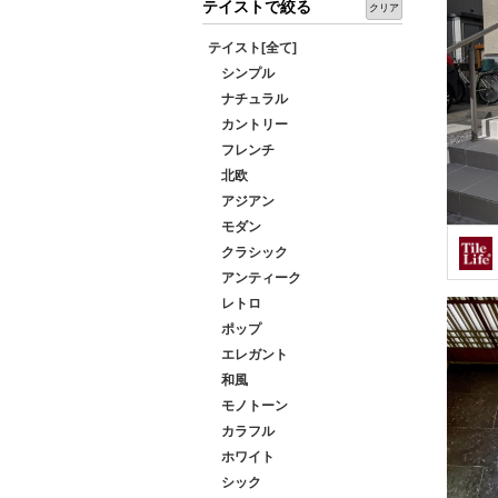
テイストで絞る
クリア
テイスト[全て]
シンプル
ナチュラル
カントリー
フレンチ
北欧
アジアン
モダン
クラシック
アンティーク
レトロ
ポップ
エレガント
和風
モノトーン
カラフル
ホワイト
シック