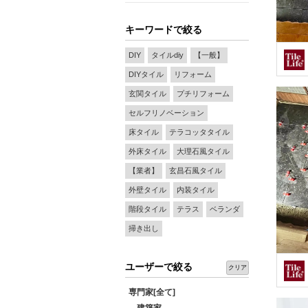
キーワードで絞る
DIY
タイルdiy
【一般】
DIYタイル
リフォーム
玄関タイル
プチリフォーム
セルフリノベーション
床タイル
テラコッタタイル
外床タイル
大理石風タイル
【業者】
玄昌石風タイル
外壁タイル
内装タイル
階段タイル
テラス
ベランダ
掃き出し
ユーザーで絞る
クリア
専門家[全て]
建築家