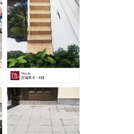
TileLife
宮城県 K・K様