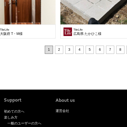
TileLife
TileLife
大阪府 T・M様
広島県 たかひこ様
1
2
3
4
5
6
7
8
運営会社
初めての方へ
楽しみ方
一般のユーザーの方へ