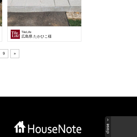
TileLife
広島県 たかひこ様
9
»