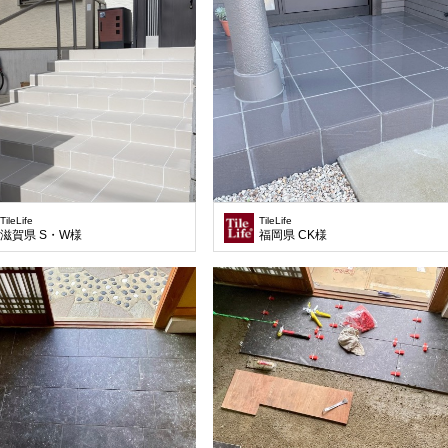
TileLife
TileLife
滋賀県 S・W様
福岡県 CK様