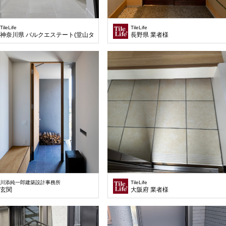
TileLife
TileLife
神奈川県 バルクエステート(堂山タイル)様
長野県 業者様
川添純一郎建築設計事務所
TileLife
玄関
大阪府 業者様