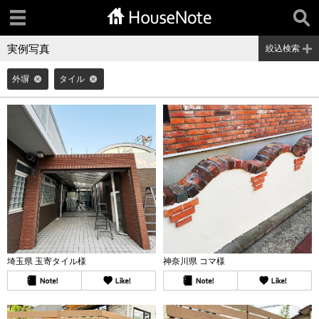
実例写真
絞込検索
外塀
タイル
埼玉県 玉寄タイル様
神奈川県 コマ様