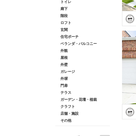
トイレ
廊下
階段
ロフト
玄関
住宅ポーチ
ベランダ・バルコニー
外観
屋根
外壁
ガレージ
外塀
門扉
テラス
ガーデン・花壇・植栽
クラフト
店舗・施設
その他