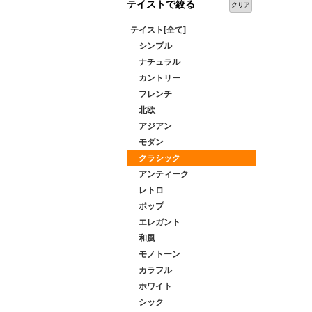
テイストで絞る
クリア
テイスト[全て]
シンプル
ナチュラル
カントリー
フレンチ
北欧
アジアン
モダン
クラシック
アンティーク
レトロ
ポップ
エレガント
和風
モノトーン
カラフル
ホワイト
シック