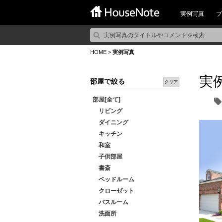
実例写真
プ
HOME
>
実例写真
実
部屋で絞る
クリア
部屋[全て]
リビング
ダイニング
キッチン
和室
子供部屋
書斎
ベッドルーム
クローゼット
バスルーム
洗面所