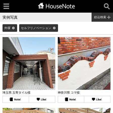
実例写真
絞込検索
外塀
セルフリノベーション
埼玉県 玉寄タイル様
神奈川県 コマ様