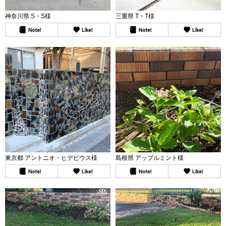
神奈川県 S・S様
三重県 T・T様
東京都 アントニオ・ヒデピウス様
島根県 アップルミント様