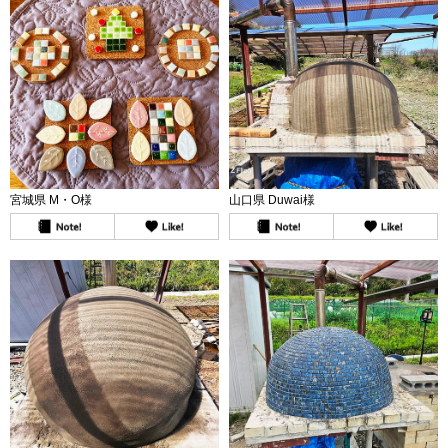
宮城県 M・O様
山口県 Duwai様