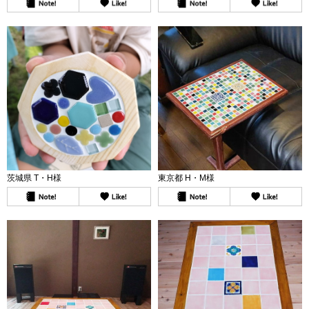
茨城県 T・H様
東京都 H・M様