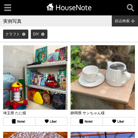
実例写真
絞込検索
クラフト
DIY
埼玉県 たに様
静岡県 サンちゃん様