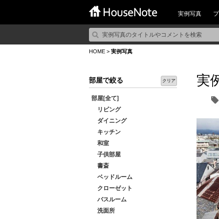
実例写真
プ
HOME
>
実例写真
実
部屋で絞る
クリア
部屋[全て]
リビング
ダイニング
キッチン
和室
子供部屋
書斎
ベッドルーム
クローゼット
バスルーム
洗面所