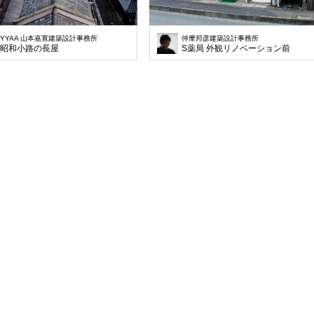
YYAA 山本嘉寛建築設計事務所
仲摩邦彦建築設計事務所
昭和小路の長屋
S薬局 外観リノベーション前