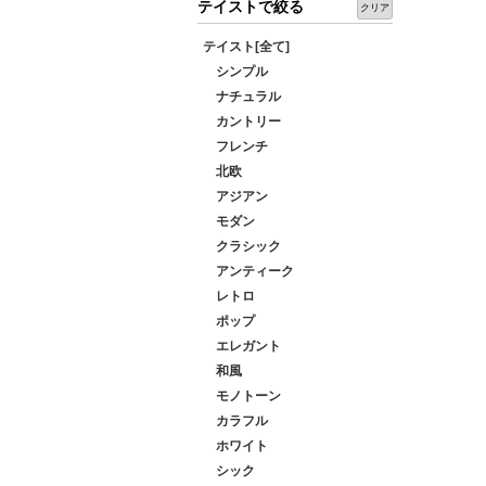
テイストで絞る
クリア
テイスト[全て]
シンプル
ナチュラル
カントリー
フレンチ
北欧
アジアン
モダン
クラシック
アンティーク
レトロ
ポップ
エレガント
和風
モノトーン
カラフル
ホワイト
シック