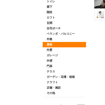
トイレ
廊下
階段
ロフト
玄関
住宅ポーチ
ベランダ・バルコニー
外観
屋根
外壁
ガレージ
外塀
門扉
テラス
ガーデン・花壇・植栽
クラフト
店舗・施設
その他