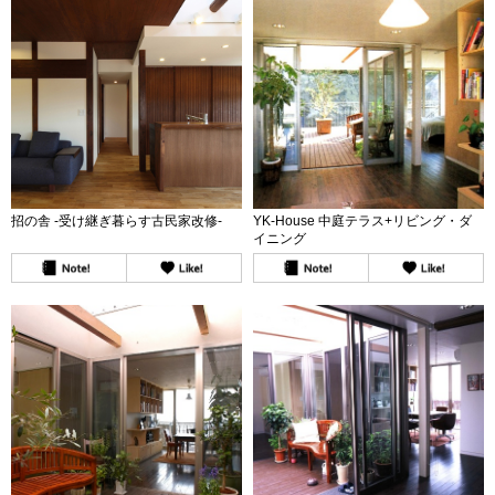
招の舎 -受け継ぎ暮らす古民家改修-
YK-House 中庭テラス+リビング・ダ
イニング