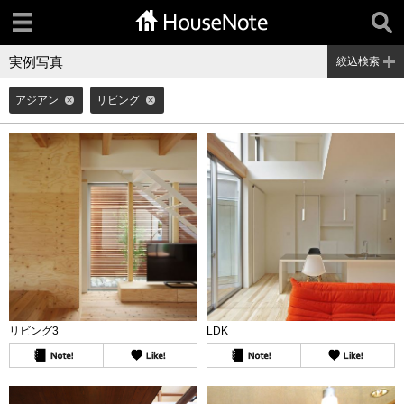
実例写真
絞込検索
アジアン
リビング
リビング3
LDK