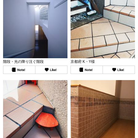
階段・光の降り注ぐ階段
京都府 K・Y様