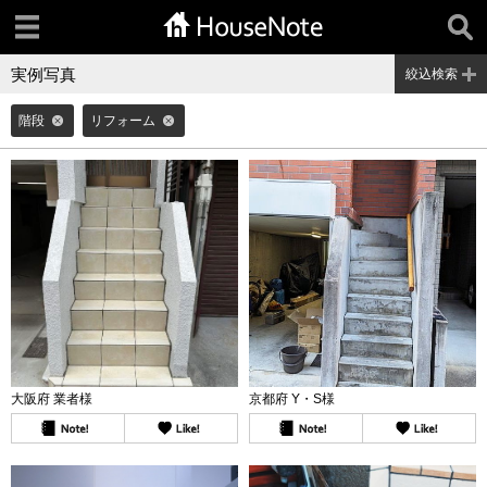
実例写真
絞込検索
階段
リフォーム
大阪府 業者様
京都府 Y・S様