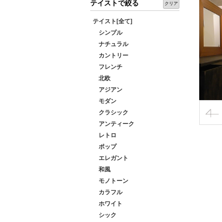
テイストで絞る
クリア
テイスト[全て]
シンプル
ナチュラル
カントリー
フレンチ
北欧
アジアン
モダン
クラシック
アンティーク
レトロ
ポップ
エレガント
和風
モノトーン
カラフル
ホワイト
シック