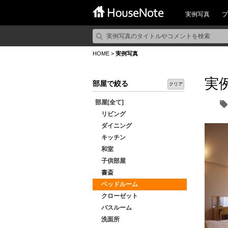
実例写真
プ
HOME
>
実例写真
実
部屋で絞る
クリア
部屋[全て]
リビング
ダイニング
キッチン
和室
子供部屋
書斎
ベッドルーム
クローゼット
バスルーム
洗面所