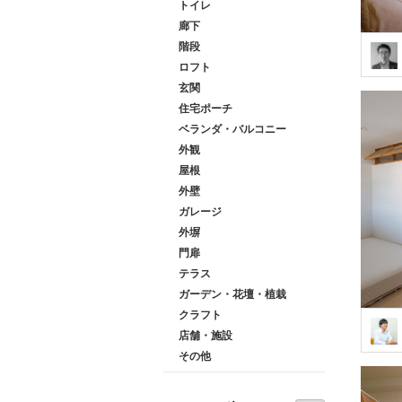
トイレ
廊下
階段
ロフト
玄関
住宅ポーチ
ベランダ・バルコニー
外観
屋根
外壁
ガレージ
外塀
門扉
テラス
ガーデン・花壇・植栽
クラフト
店舗・施設
その他