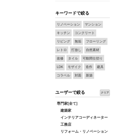
キーワードで絞る
リノベーション
マンション
キッチン
コンクリート
リビング
無垢
フローリング
レトロ
打放し
自然素材
改修
タイル
可動間仕切り
LDK
モザイク
造作
建具
コラベル
対面
新築
ユーザーで絞る
クリア
専門家[全て]
建築家
インテリアコーディネーター
工務店
リフォーム・リノベーション