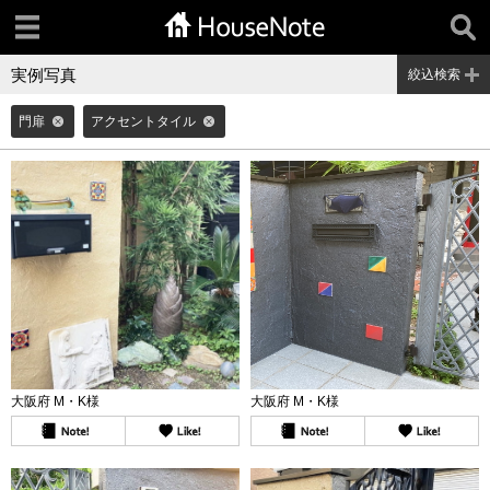
実例写真
絞込検索
門扉
アクセントタイル
大阪府 M・K様
大阪府 M・K様