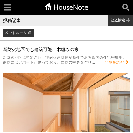
投稿記事
絞込検索
ベッドルーム
新防火地区でも建築可能、木組みの家
新防火地区に指定され、準耐火建築物が条件である都内の住宅密集地。
南側にはアパートが建っており、西側の中庭を作り...
記事を読む