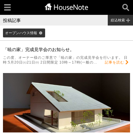
投稿記事
絞込検索
オープンハウス情報
「暁の家」完成見学会のお知らせ。
この度、オーナー様のご厚意で「暁の家」の完成見学会を行います。 日
時:5月20日㈯21日㈰ 2日間限定 10時～17時(一般の...
記事を読む