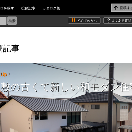
ロを探す
投稿記事
カタログ集
初めての方へ
よくある質問
稿記事
kUp !
倉敷の古くて新しい和モダン住