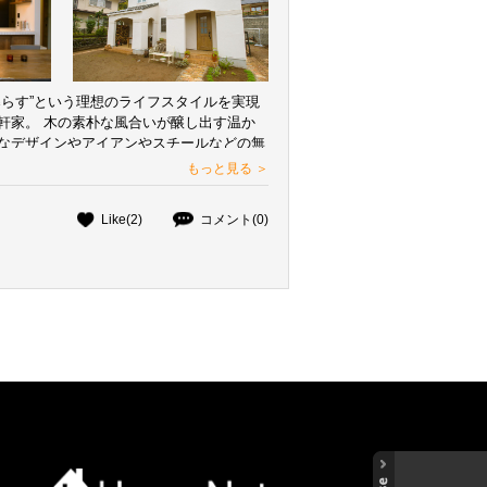
暮らす”という理想のライフスタイルを実現
軒家。 木の素朴な風合いが醸し出す温か
なデザインやアイアンやスチールなどの無
、ラスティックな空間となっている。 ま
もっと見る ＞
イニングや薪ストーブがあるリビングは高
り、家族揃って過ごすのにぴったりの開放
Like(2)
コメント(0)
。 理想通りの住まいになり、家で過ごす
す建て主。 これからは庭づくりが楽しみ
ちらしいこだわりの家で、日々の暮らしを