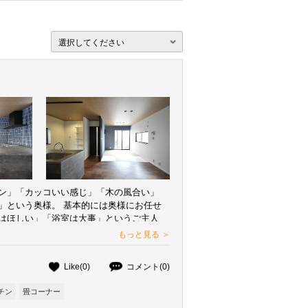
選択してください
ン」「カッコいい感じ」「木の風合い」
」という奥様。 基本的には奥様にお任せ
はほしい」「浴室は大事」というご主人
の希望を叶えた住まいになりました。
もっと見る ＞
Like(0)
コメント(0)
チン
畳コーナー