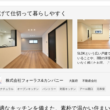
げて仕切って暮らしやすく
5LDKという広い戸
いることや、3階の洋
いなく感じたお宅。 
使いやすいLDKをとい
たりと、暮らしやすく
株式会社フォーラス&カンパニー
大阪府 不動産会社
ナチュラル
オープンキッチン
パントリー
対面キッチン
アール開口
元和室
適なキッチンを備えた、素朴で温かい住ま