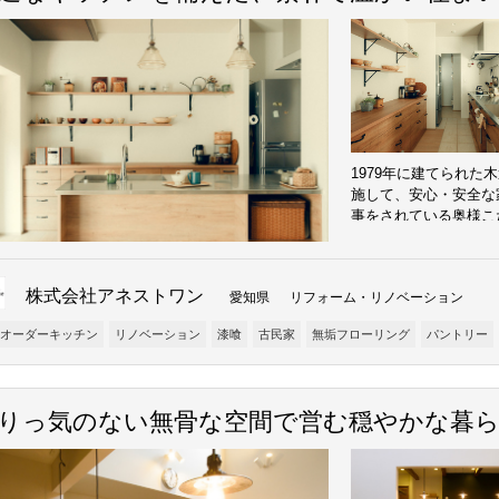
1979年に建てられ
施して、安心・安全な
事をされている奥様こ
を何度もシミュレーシ
食器や調理器具の量に
料理を楽しめる場所と
株式会社アネストワン
愛知県 リフォーム・リノベーション
のリビングにはちゃぶ
素を取り入れた空間に
オーダーキッチン
リノベーション
漆喰
古民家
無垢フローリング
パントリー
りのある家となった。
りっ気のない無骨な空間で営む穏やかな暮