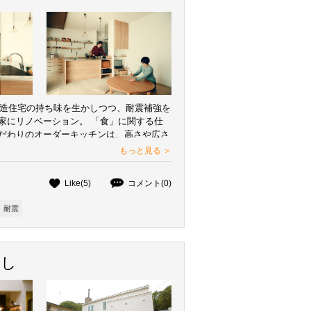
た木造住宅の持ち味を生かしつつ、耐震補強を
家にリノベーション。 「食」に関する仕
だわりのオーダーキッチンは、高さや広さ
ョンして使いやすさを追求。 持っている
もっと見る ＞
合わせてキッチン収納を作り、より快適に
なった。 自然素材を使った温かい雰囲気
Like(5)
コメント(0)
台を置き、 床に座って過ごす「和」の要
。 穏やかな暮らしを楽しむ、素朴で温も
耐震
らし