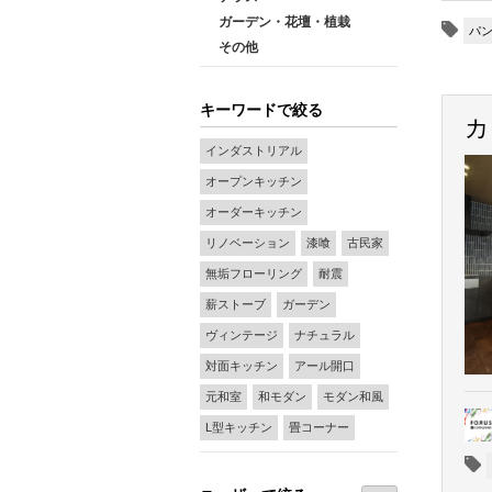
ガーデン・花壇・植栽
パ
その他
キーワードで絞る
カ
インダストリアル
オープンキッチン
オーダーキッチン
リノベーション
漆喰
古民家
無垢フローリング
耐震
薪ストーブ
ガーデン
ヴィンテージ
ナチュラル
対面キッチン
アール開口
元和室
和モダン
モダン和風
L型キッチン
畳コーナー