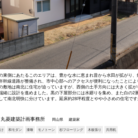
の東側にあたるこのエリアは、豊かな水に恵まれ昔から水田が拡がり、
年幹線道路が整備され、市中心部へのアクセスが便利になったことによ
の敷地は南北に住宅が迫っていますが、西側の土手方向には大きく拡が
端緒に設計を進めました。黒の下屋部分には水廻りを集め、また白の2
して南北明快に分けています。延床約28坪程度とやや小さめの住宅で
をあまり間仕切らずに開放的な作りとすることで、28坪とは思えない
のエリアに昔から佇む焼杉に漆喰壁の住宅の外観を踏襲し、歴史の延長
丸菱建築計画事務所
岡山県 建築家
抜け
和モダン
漆喰
モノトーン
杉フローリング
木板張り
共用机