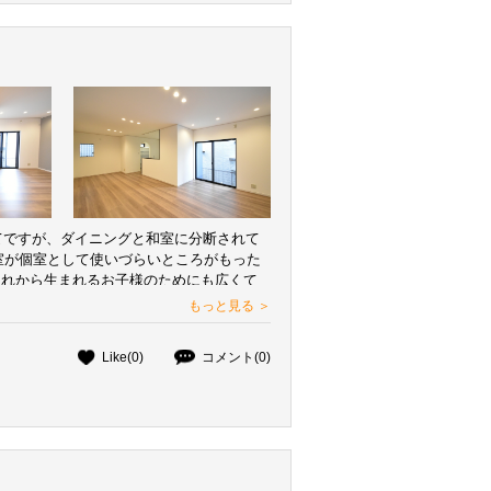
建てですが、ダイニングと和室に分断されて
室が個室として使いづらいところがもった
これから生まれるお子様のためにも広くて
うことで、 LDKを広げたり、洋室は仕切っ
もっと見る ＞
リノベーションしました。
Like(0)
コメント(0)
い