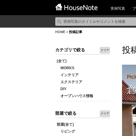
実例写真
プ
HOME
>
投稿記事
投
カテゴリで絞る
クリア
[全て]
WORKS
インテリア
Pic
エクステリア
DIY
オープンハウス情報
部屋で絞る
クリア
部屋[全て]
リビング