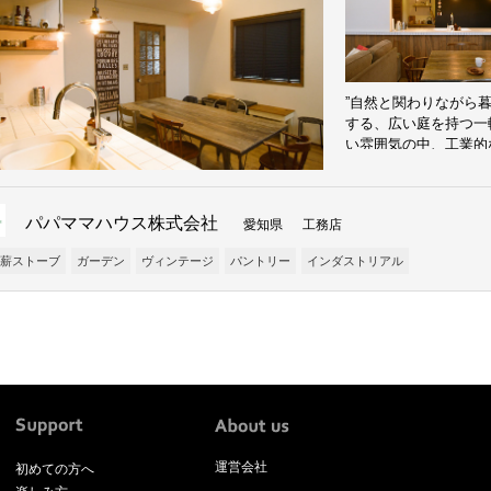
”自然と関わりながら
する、広い庭を持つ一
い雰囲気の中、工業的
骨な質感を取り入れた
るでカフェのようなダ
い吹き抜けとなってお
パパママハウス株式会社
愛知県 工務店
的で居心地の良い場所
時間が長くなったと話
薪ストーブ
ガーデン
ヴィンテージ
パントリー
インダストリアル
なのだそう。 自分た
楽しんでいる。
運営会社
初めての方へ