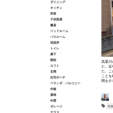
ダイニング
キッチン
和室
子供部屋
書斎
ベッドルーム
バスルーム
洗面所
トイレ
廊下
階段
高梁川
ロフト
た。近
た。こ
玄関
ことを
住宅ポーチ
間を介
ベランダ・バルコニー
各部屋
外観
観はこ
屋根
外壁
ガレージ
吹
テラス