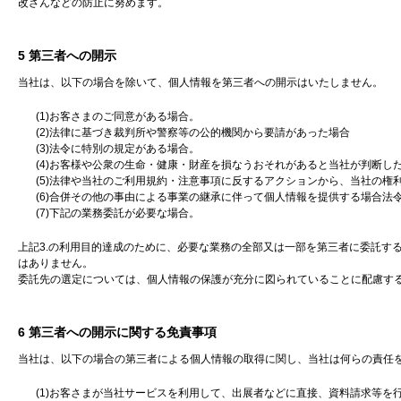
改ざんなどの防止に努めます。
5 第三者への開示
当社は、以下の場合を除いて、個人情報を第三者への開示はいたしません。
(1)お客さまのご同意がある場合。
(2)法律に基づき裁判所や警察等の公的機関から要請があった場合
(3)法令に特別の規定がある場合。
(4)お客様や公衆の生命・健康・財産を損なうおそれがあると当社が判断し
(5)法律や当社のご利用規約・注意事項に反するアクションから、当社の
(6)合併その他の事由による事業の継承に伴って個人情報を提供する場合法
(7)下記の業務委託が必要な場合。
上記3.の利用目的達成のために、必要な業務の全部又は一部を第三者に委託す
はありません。
委託先の選定については、個人情報の保護が充分に図られていることに配慮す
6 第三者への開示に関する免責事項
当社は、以下の場合の第三者による個人情報の取得に関し、当社は何らの責任
(1)お客さまが当社サービスを利用して、出展者などに直接、資料請求等