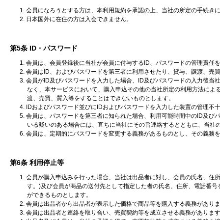
1. 会員になろうとする方は、本利用規約を承認の上、当社の所定の手続き
2. 日本国外に在住の方は入会できません。
第5条 ID・パスワード
1. 会員は、会員登録後に当社が会員に付与するID、パスワードの管理責任
2. 会員はID、およびパスワードを第三者に利用させたり、貸与、譲渡、
3. 会員がID及びパスワードを入力した場合、ID及びパスワードの入力後
なく、本サービスにおいて、購入申込その他の当社所定の利用方法による
渡、売買、質入等をすることはできないものとします。
4. IDおよびパスワード並びにIDおよびパスワードを入力した装置の管
5. 会員は、パスワードを第三者に知られた場合、利用可能時間中のID及
いる疑いのある場合には、直ちに当社にその旨連絡するとともに、当社
6. 会員は、定期的にパスワードを変更する義務があるものとし、その義務
第6条 利用停止等
1. 会員が購入申込みを行った場合、当社は出品者に対し、会員の氏名、住
す。)及び会員が商品の送付先として指定した者の氏名、住所、電話番号
ができるものとします。
2. 会員は出品者から出品者が表示した価格で商品等を購入する義務があり
3. 会員は出品者と連絡を取り合い、売買契約等を成立させる義務がありま