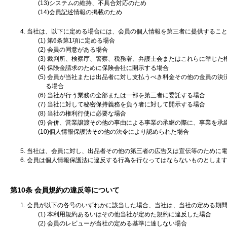
(13)システムの維持、不具合対応のため
(14)会員記述情報の掲載のため
4. 当社は、以下に定める場合には、会員の個人情報を第三者に提供するこ
(1) 第6条第1項に定める場合
(2) 会員の同意がある場合
(3) 裁判所、検察庁、警察、税務署、弁護士会またはこれらに準じ
(4) 保険金請求のために保険会社に開示する場合
(5) 会員が当社または出品者に対し支払うべき料金その他の金員の
る場合
(6) 当社が行う業務の全部または一部を第三者に委託する場合
(7) 当社に対して秘密保持義務を負う者に対して開示する場合
(8) 当社の権利行使に必要な場合
(9) 合併、営業譲渡その他の事由による事業の承継の際に、事業を
(10)個人情報保護法その他の法令により認められた場合
5. 当社は、会員に対し、出品者その他の第三者の広告又は宣伝等のために
6. 会員は個人情報保護法に違反する行為を行なってはならないものとしま
第10条 会員規約の違反等について
1. 会員が以下の各号のいずれかに該当した場合、当社は、当社の定める
(1) 本利用規約あるいはその他当社が定めた規約に違反した場合
(2) 会員のレビューが当社の定める基準に達しない場合