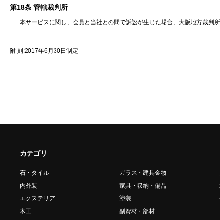
第18条 管轄裁判所
本サービスに関し、会員と当社との間で訴訟が生じた場合、大阪地方裁判所
附 則:2017年6月30日制定
カテゴリ
石・タイル
ガラス・建具金物
内外装
家具・収納・備品
エクステリア
塗装
木工
副資材・部材