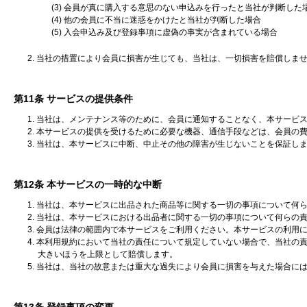
(3) 会員が真に購入する意思のない申込みを行ったと当社が判断した
(4) 他の会員に不当に迷惑をかけたと当社が判断した場合
(5) 入会申込み及び登録事項に虚偽の事実が含まれている場合
2. 当社の措置により会員に損害が生じても、当社は、一切損害を賠償しま
第11条 サービスの提供条件
1. 当社は、メンテナンス等のために、会員に通知することなく、本サービ
2. 本サービスの提供を受けるために必要な機器、通信手段などは、会員の
3. 当社は、本サービスに中断、中止その他の障害が生じないことを保証し
第12条 本サービスの一時的な中断
1. 当社は、本サービスに出品された商品等に関する一切の事項について何
2. 当社は、本サービスにおける出品者に関する一切の事項について何らの
3. 会員は法律の範囲内で本サービスをご利用ください。本サービスの利
4. 本利用規約において当社の責任について規定していない場合で、当社の
大きいほうを上限として賠償します。
5. 当社は、当社の故意または重大な過失により会員に損害を与えた場合に