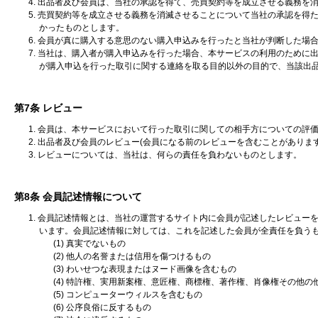
4. 出品者及び会員は、当社の承認を得て、売買契約等を成立させる義務を
5. 売買契約等を成立させる義務を消滅させることについて当社の承認を
かったものとします。
6. 会員が真に購入する意思のない購入申込みを行ったと当社が判断した場
7. 当社は、購入者が購入申込みを行った場合、本サービスの利用のために
が購入申込を行った取引に関する連絡を取る目的以外の目的で、当該出
第7条 レビュー
1. 会員は、本サービスにおいて行った取引に関しての相手方についての評
2. 出品者及び会員のレビュー(会員になる前のレビューを含むことがあり
3. レビューについては、当社は、何らの責任を負わないものとします。
第8条 会員記述情報について
1. 会員記述情報とは、当社の運営するサイト内に会員が記述したレビュ
います。会員記述情報に対しては、これを記述した会員が全責任を負う
(1) 真実でないもの
(2) 他人の名誉または信用を傷つけるもの
(3) わいせつな表現またはヌード画像を含むもの
(4) 特許権、実用新案権、意匠権、商標権、著作権、肖像権その他
(5) コンピューターウィルスを含むもの
(6) 公序良俗に反するもの