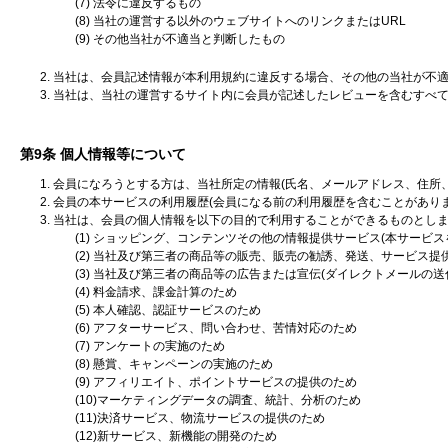
(7) 法令に違反するもの
(8) 当社の運営する以外のウェブサイトへのリンクまたはURL
(9) その他当社が不適当と判断したもの
2. 当社は、会員記述情報が本利用規約に違反する場合、その他の当社が
3. 当社は、当社の運営するサイト内に会員が記述したレビューを含むす
第9条 個人情報等について
1. 会員になろうとする方は、当社所定の情報(氏名、メールアドレス、住
2. 会員の本サービスの利用履歴(会員になる前の利用履歴を含むことがあ
3. 当社は、会員の個人情報を以下の目的で利用することができるものとし
(1) ショッピング、コンテンツその他の情報提供サービス(本サービ
(2) 当社及び第三者の商品等の販売、販売の勧誘、発送、サービス提
(3) 当社及び第三者の商品等の広告または宣伝(ダイレクトメールの
(4) 料金請求、課金計算のため
(5) 本人確認、認証サービスのため
(6) アフターサービス、問い合わせ、苦情対応のため
(7) アンケートの実施のため
(8) 懸賞、キャンペーンの実施のため
(9) アフィリエイト、ポイントサービスの提供のため
(10)マーケティングデータの調査、統計、分析のため
(11)決済サービス、物流サービスの提供のため
(12)新サービス、新機能の開発のため