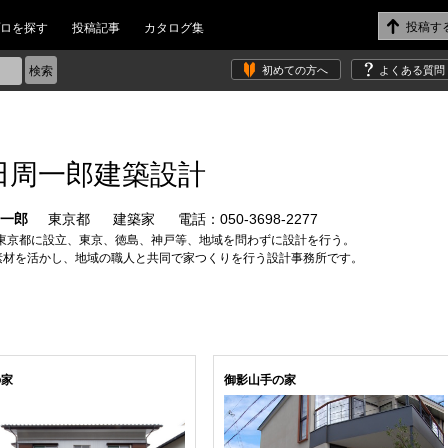
ロを探す
投稿記事
カタログ集
初めての方へ
よくある質問
田周一郎建築設計
周一郎
東京都
建築家
電話：050-3698-2277
8年東京都に設立、東京、徳島、神戸等、地域を問わずに設計を行う。
素材を活かし、地域の職人と共同で家つくりを行う設計事務所です。
の家
御影山手の家