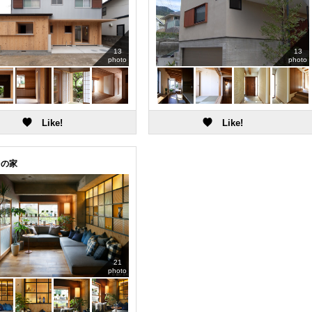
13
13
photo
photo
台の家
21
photo