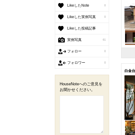
LikeしたNote
0
Likeした実例写真
0
Likeした投稿記事
実例写真
61
フォロー
0
フォロワー
0
白金
HouseNoteへのご意見を
お聞かせください。