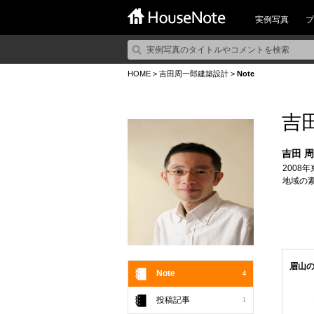
実例写真
プ
HOME
>
吉田周一郎建築設計
>
Note
吉
吉田 
200
地域の
眉山
Note
4
投稿記事
1