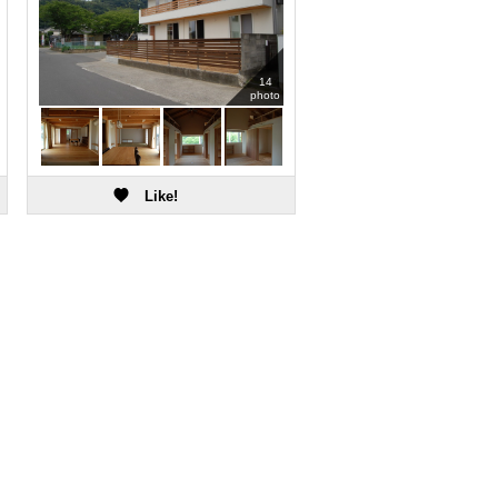
14
photo