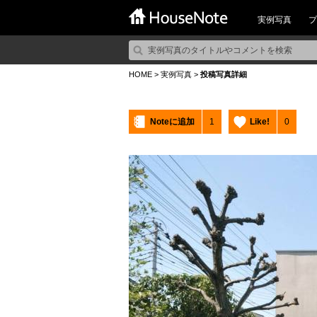
実例写真
プ
HOME
>
実例写真
>
投稿写真詳細
Noteに追加
1
Like!
0