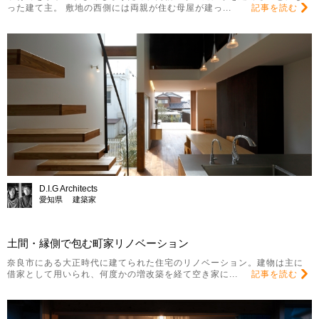
った建て主。 敷地の西側には両親が住む母屋が建っ...
記事を読む
D.I.G Architects
愛知県 建築家
土間・縁側で包む町家リノベーション
奈良市にある大正時代に建てられた住宅のリノベーション。建物は主に
借家として用いられ、何度かの増改築を経て空き家に...
記事を読む