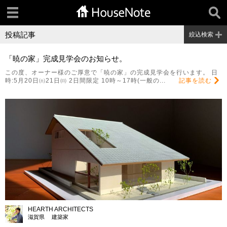
投稿記事
絞込検索
「暁の家」完成見学会のお知らせ。
この度、オーナー様のご厚意で「暁の家」の完成見学会を行います。 日
時:5月20日㈯21日㈰ 2日間限定 10時～17時(一般の...
記事を読む
HEARTH ARCHITECTS
滋賀県 建築家