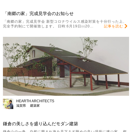
「南郷の家」完成見学会のお知らせ
「南郷の家」完成見学会 新型コロナウイルス感染対策を十分行った上、
完全予約制にて開催致します。 日時:6月19日㈯20...
記事を読む
HEARTH ARCHITECTS
滋賀県 建築家
鎌倉の美しさを盛り込んだモダン建築
鎌倉山の一角、自然に囲まれ海を見下ろす眺めの良い場所に建つ家。 都