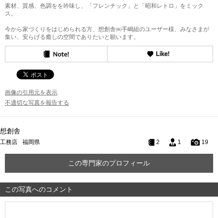
素材、質感、色調をを吟味し、「フレンチック」と「昭和レトロ」をミック
ス。
今から家づくりをはじめられる方、想創舎㈱手嶋組のユーザー様、みなさまが
集い、安らげる癒しの空間でありたいと願います。
画像の引用元を表示
不適切な写真を報告する
想創舎
工務店
福岡県
2
1
19
この専門家のプロフィール
この写真へのコメント