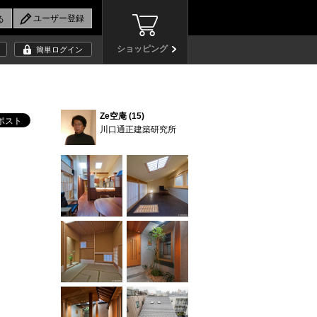
ショッピング
簡単ログイン
Ze空庵 (15)
川口通正建築研究所