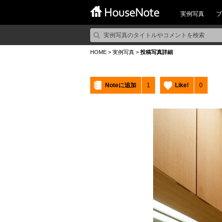
実例写真
プ
HOME
>
実例写真
>
投稿写真詳細
Noteに追加
1
Like!
0