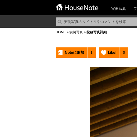
実例写真
プ
HOME
>
実例写真
>
投稿写真詳細
Noteに追加
1
Like!
0