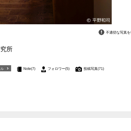
不適切な写真を
研究所
ール
Note(7)
フォロワー(5)
投稿写真(71)