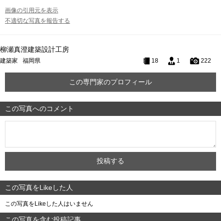
画像の引用元を表示
不適切な写真を報告する
柳瀬真澄建築設計工房
建築家
福岡県
18
1
222
この専門家のプロフィール
この写真へのコメント
この写真をLikeした人
この写真をLikeした人はいません
この写真を含む投稿記事