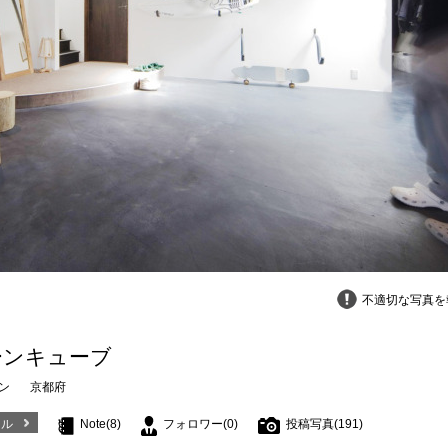
不適切な写真を
ーンキューブ
ン
京都府
ール
Note(8)
フォロワー(0)
投稿写真(191)