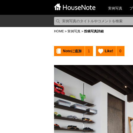
実例写真
プ
HOME
>
実例写真
>
投稿写真詳細
Noteに追加
1
Like!
0