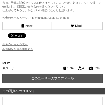
当初、予算の関係でモルタル仕上げとしていましたが、急きょ、タイル張りを
依頼され、雰囲気の合うものを選んだつもりです。
仕上がってみると、かなりいい感じになったと思います。
作者のホームページ : http://nakachan3.blog.ocn.ne.jp/
画像の引用元を表示
不適切な写真を報告する
TileLife
一般ユーザー
1094
4
3209
このユーザーのプロフィール
この写真へのコメント