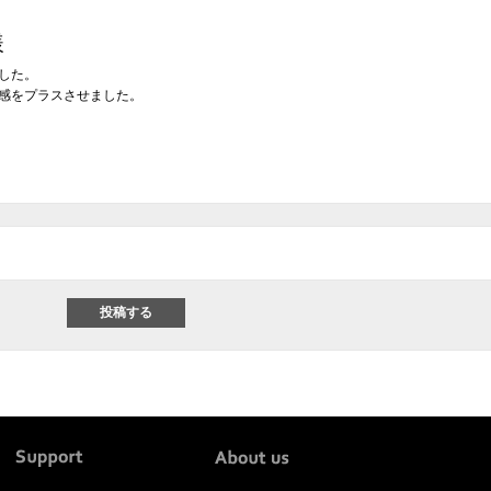
様
した。
感をプラスさせました。