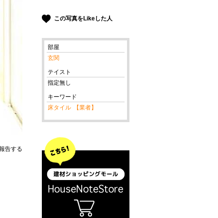
この写真をLikeした人
部屋
玄関
テイスト
指定無し
キーワード
床タイル
【業者】
報告する