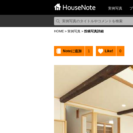
実例写真
プ
HOME
>
実例写真
>
投稿写真詳細
Noteに追加
1
Like!
0