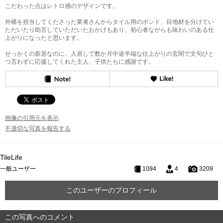
こだわった点はレトロ感のデザインです。
外構を担当してくださった業者さんからタイル用のボンド、目地材を分けてい
ただいたり助言していただいたおかげもあり、初心者ながらも味わいのある仕
上がりになったと思います。
せっかくの新居なのに、入居して数か月中途半端な仕上がりの玄関で文句ひと
つ言わずに応援してくれた主人、子供たちに感謝です。
画像の引用元を表示
不適切な写真を報告する
TileLife
一般ユーザー
1094
4
3209
このユーザーのプロフィール
この写真へのコメント