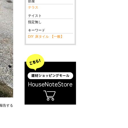
部屋
テラス
テイスト
指定無し
キーワード
DIY
床タイル
【一般】
報告する