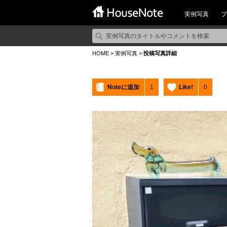
実例写真
プ
HOME
>
実例写真
>
投稿写真詳細
Noteに追加
1
Like!
0