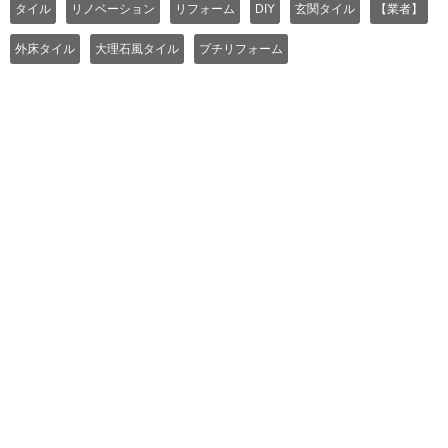
タイル
リノベーション
リフォーム
DIY
玄関タイル
【業者】
外床タイル
大理石風タイル
プチリフォーム
よくある質問
ご利用規約