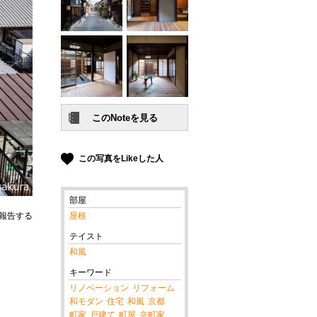
この写真をLikeした人
部屋
報告する
屋根
テイスト
和風
キーワード
リノベーション
リフォーム
和モダン
住宅
和風
京都
町家
戸建て
町屋
京町家