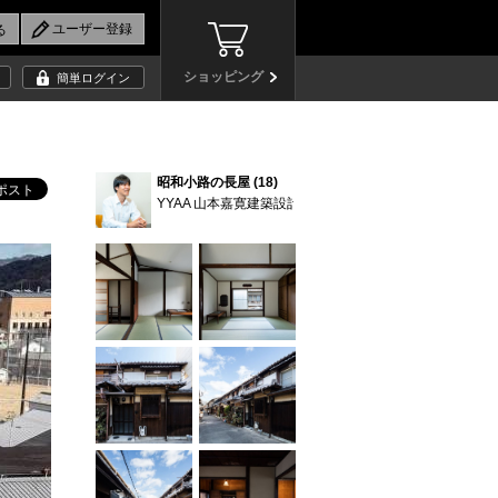
ショッピング
簡単ログイン
昭和小路の長屋 (18)
YYAA 山本嘉寛建築設計事務所