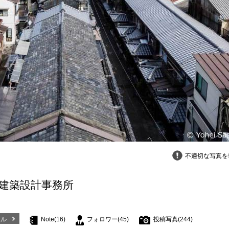
不適切な写真を
寛建築設計事務所
ール
Note(16)
フォロワー(45)
投稿写真(244)